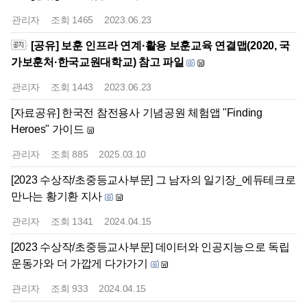
관리자
조회
1465
2023.06.23
[공유] 보훈 인프라 연계·활용 보훈교육 연결맵(2020, 국
가보훈처·한국교원대학교) 참고 파일
관리자
조회
1443
2023.06.23
[자료공유] 한국전 참전용사 기념공원 체험앱 "Finding
Heroes" 가이드
관리자
조회
885
2025.03.10
[2023 수상작/초중등교사부문] 그 남자의 일기장_에듀테크로
만나는 황기환 지사
관리자
조회
1341
2024.04.15
[2023 수상작/초중등교사부문] 데이터와 인공지능으로 독립
운동가와 더 가깝게 다가가기
관리자
조회
933
2024.04.15