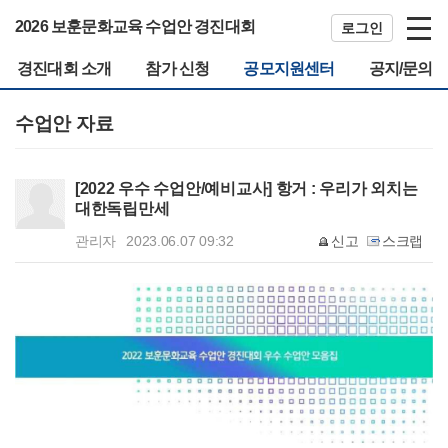
2026 보훈문화교육 수업안 경진대회
로그인
경진대회 소개
참가 신청
공모지원센터
공지/문의
수업안 자료
[2022 우수 수업안/예비교사] 항거 : 우리가 외치는
대한독립만세
관리자
2023.06.07 09:32
신고
스크랩