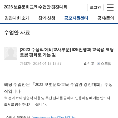
2026 보훈문화교육 수업안 경진대회
로그인
경진대회 소개
참가 신청
공모지원센터
공지/문의
수업안 자료
[2023 수상작/예비교사부문] 625전쟁과 교육용 코딩
로봇 평화로 가는 길
관리자
2024.04.15 13:57
신고
스크랩
해당 수업안은 「2023 보훈문화교육 수업안 경진대회」수상
작입니다.
※ 본 자료의 상업적 사용 및 무단 전재를 금하며, 인용하실 때에는 반드시
출처를 밝혀주시기 바랍니다.
- 수업 설명동영상 :
https://youtu.be/sKYnr-PKU4w