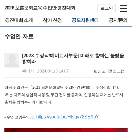
2026 보훈문화교육 수업안 경진대회
로그인
경진대회 소개
참가 신청
공모지원센터
공지/문의
수업안 자료
[2023 수상작/예비교사부문] 미래로 향하는 불빛을
밝혀라
관리자
2024.04.15 14:07
신고
스크랩
해당 수업안은 「2023 보훈문화교육 수업안 경진대회」수상작입니다.
※ 본 자료의 상업적 사용 및 무단 전재를 금하며, 인용하실 때에는 반드시
출처를 밝혀주시기 바랍니다.
https://youtu.be/HNgy78SE9oY
- 수업 설명동영상 :