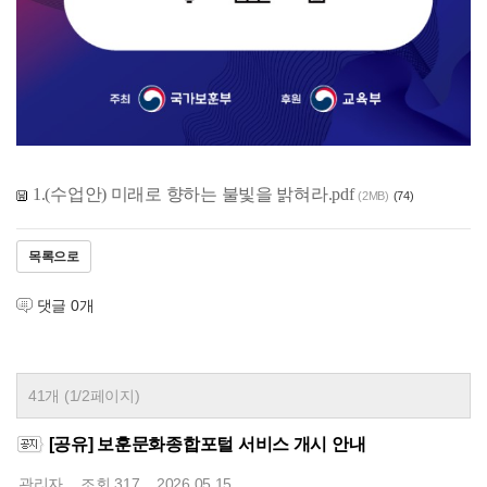
1.(수업안) 미래로 향하는 불빛을 밝혀라.pdf
(2MB)
(74)
목록으로
댓글
0
개
41개 (1/2페이지)
[공유] 보훈문화종합포털 서비스 개시 안내
관리자
조회
317
2026.05.15