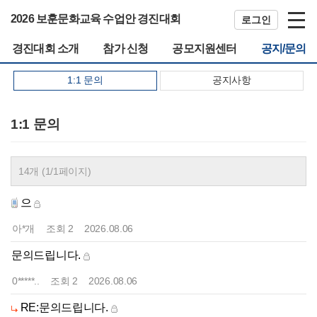
2026 보훈문화교육 수업안 경진대회
로그인
경진대회 소개
참가 신청
공모지원센터
공지/문의
1:1 문의
공지사항
1:1 문의
14개 (1/1페이지)
으
아*개
조회
2
2026.08.06
문의드립니다.
0*****..
조회
2
2026.08.06
RE:문의드립니다.