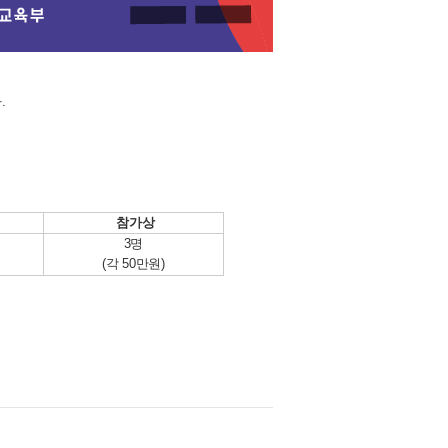
.
참가상
3명
(각 50만원)