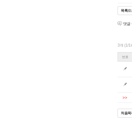
목록으
댓글
3개 (1/
번호
>>
처음목